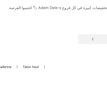
تخفيضات كبيرة في كل فروع Adem Dele-s 🏷️ اغتنموا الفرصة
allerine
|
Talon haut
|