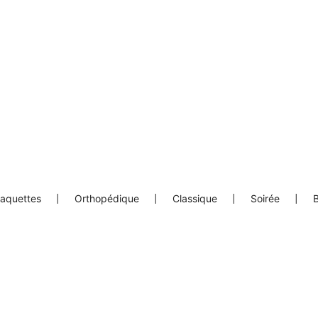
laquettes
|
Orthopédique
|
Classique
|
Soirée
|
B