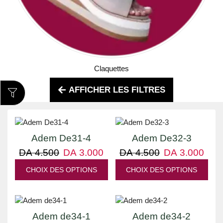
Claquettes
AFFICHER LES FILTRES
UP TO
33%
UP TO
33%
Adem De31-4
Adem De32-3
DA
4.500
DA
3.000
DA
4.500
DA
3.000
CHOIX DES OPTIONS
CHOIX DES OPTIONS
UP TO
34%
UP TO
34%
Adem de34-1
Adem de34-2